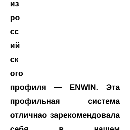
из
ро
сс
ий
ск
ого
профиля — ENWIN. Эта
профильная система
отличнао зарекомендовала
себя в нашем