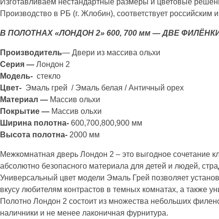
Изготавливаем нестандартные размеры и цветовые решен
Производство в РБ (г. Жлобин), соответствует российским 
В ПОЛОТНАХ «ЛОНДОН 2» 600, 700 мм — ДВЕ ФИЛЁНКИ,
Производитель
— Двери из массива ольхи
Серия —
Лондон 2
Модель-
стекло
Цвет-
Эмаль грей / Эмаль белая / Античный орех
Материал —
Массив ольхи
Покрытие —
Массив ольхи
Ширина полотна-
600,700,800,900 мм
Высота полотна-
2000 мм
Межкомнатная дверь Лондон 2 – это выгодное сочетание к
абсолютно безопасного материала для детей и людей, стр
Универсальный цвет модели Эмаль Грей позволяет установ
вкусу любителям контрастов в темных комнатах, а также у
Полотно Лондон 2 состоит из множества небольших филен
наличники и не менее лаконичная фурнитура.