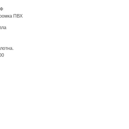
ДФ
Кромка ПВХ
лла
лотна.
00