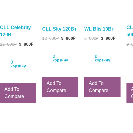
CLL Celebrity
CL
CLL Sky 120Вт
WL Blis 10Вт
120В
50
12 000
₽
9 800
₽
5 000
₽
3 900
₽
12 000
₽
9 800
₽
9 
В
В
корзину
корзину
В
корзину
Add To
Add To
Add To
Compare
Compare
Compare