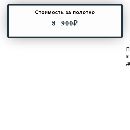
Стоимость за полотно
8 900
₽
П
в
д