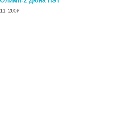
Олимп-2 Дюна ПЭТ
11 200
₽