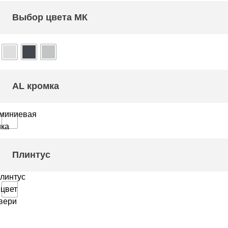
Выбор цвета МК
AL кромка
миниевая
мка
Плинтус
линтус
 цвет
вери