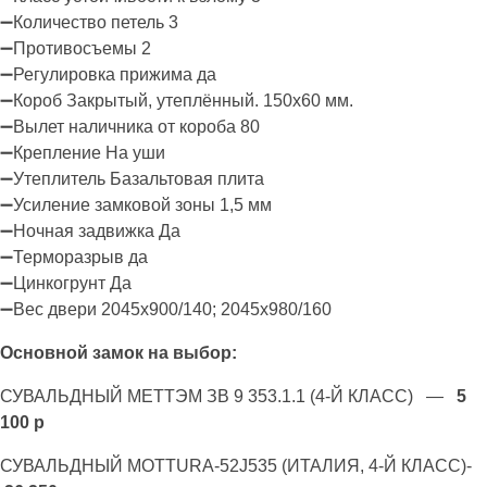
➖Количество петель 3
➖Противосъемы 2
➖Регулировка прижима да
➖Короб Закрытый, утеплённый. 150х60 мм.
➖Вылет наличника от короба 80
➖Крепление На уши
➖Утеплитель Базальтовая плита
➖Усиление замковой зоны 1,5 мм
➖Ночная задвижка Да
➖Терморазрыв да
➖Цинкогрунт Да
➖Вес двери 2045х900/140; 2045х980/160
Основной замок на выбор:
СУВАЛЬДНЫЙ МЕТТЭМ ЗВ 9 353.1.1 (4-Й КЛАСС) —
5
100 р
СУВАЛЬДНЫЙ MOTTURA-52J535 (ИТАЛИЯ, 4-Й КЛАСС)-